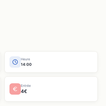
Heure
14:00
Entrée
4€