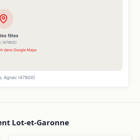
 des fêtes
c
(47800)
rir dans Google Maps
s,
Agnac
(47800)
ent
Lot-et-Garonne