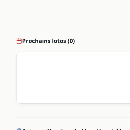
Prochains lotos (
0
)