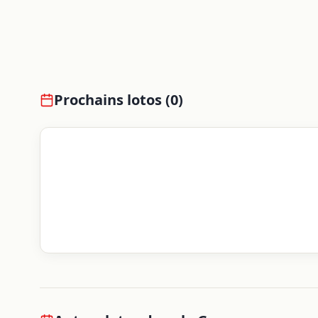
Prochains lotos (
0
)