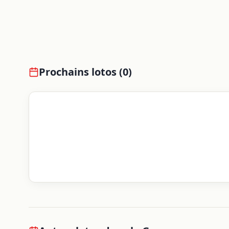
Prochains lotos (
0
)