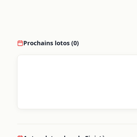
Prochains lotos (
0
)