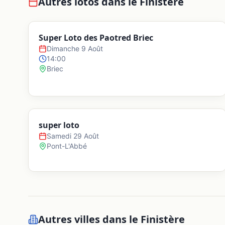
Autres lotos dans le
Finistère
Super Loto des Paotred Briec
Dimanche 9 Août
14:00
Briec
super loto
Samedi 29 Août
Pont-L'Abbé
Autres villes dans le
Finistère