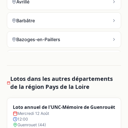
Avrillé
Barbâtre
Bazoges-en-Paillers
Bazoges-en-Pareds
Beaufou
Lotos dans les autres départements
de la région
Pays de la Loire
Beaulieu-sous-la-Roche
Loto annuel de l'UNC-Mémoire de Guenrouët
Mercredi 12 Août
Beaurepaire
12:00
Guenrouet
(
44
)