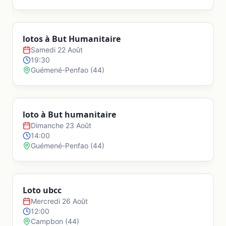
Beauvoir-sur-Mer
lotos à But Humanitaire
Bellevigny
Samedi 22 Août
19:30
Guémené-Penfao
(
44
)
Benet
Bessay
loto à But humanitaire
Dimanche 23 Août
14:00
Bois-de-Céné
Guémené-Penfao
(
44
)
Bouillé-Courdault
Loto ubcc
Mercredi 26 Août
Bouin
12:00
Campbon
(
44
)