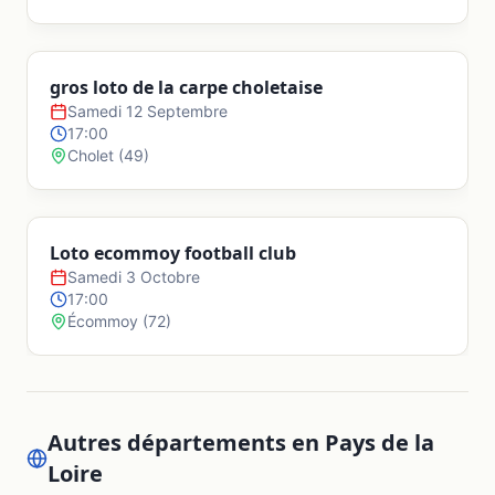
Bourneau
gros loto de la carpe choletaise
Bournezeau
Samedi 12 Septembre
17:00
Cholet
(
49
)
Brem-sur-Mer
Loto ecommoy football club
Bretignolles-sur-Mer
Samedi 3 Octobre
17:00
Écommoy
(
72
)
Chaillé-les-Marais
Challans
Autres départements en
Pays de la
Loire
Champagné-les-Marais