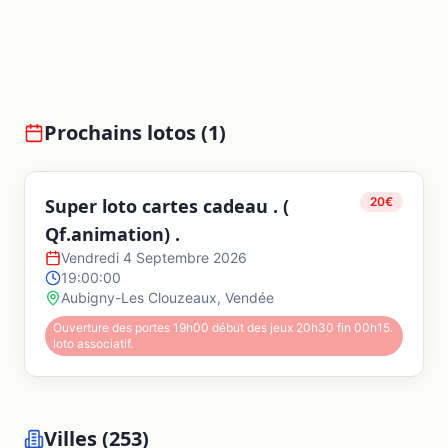
Prochains lotos (
1
)
Super loto cartes cadeau . (
20
€
Qf.animation) .
Vendredi 4 Septembre 2026
19:00:00
Aubigny-Les Clouzeaux
,
Vendée
Ouverture des portes 19h00 début des jeux 20h30 fin 00h15.
loto associatif.
Villes (
253
)