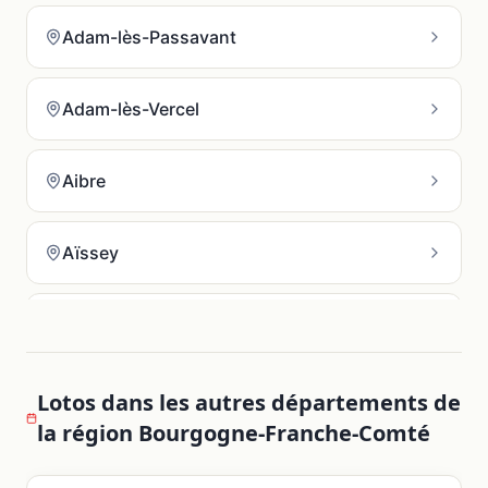
Adam-lès-Passavant
Adam-lès-Vercel
Aibre
Aïssey
Allenjoie
Allondans
Lotos dans les autres départements de
la région
Bourgogne-Franche-Comté
Amagney