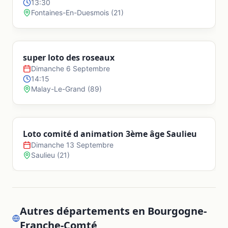
13:30
Fontaines-En-Duesmois
(
21
)
Arc-sous-Cicon
super loto des roseaux
Arc-sous-Montenot
Dimanche 6 Septembre
14:15
Malay-Le-Grand
(
89
)
Arcey
Arçon
Loto comité d animation 3ème âge Saulieu
Dimanche 13 Septembre
Saulieu
(
21
)
Aubonne
Audeux
Autres départements en
Bourgogne-
Franche-Comté