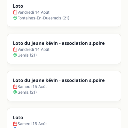
Loto
Vendredi 14 Août
Amancey
Fontaines-En-Duesmois
(
21
)
Amathay-Vésigneux
Loto du jeune kévin - association s.poire
Vendredi 14 Août
Amondans
Genlis
(
21
)
Anteuil
Loto du jeune kévin - association s.poire
Samedi 15 Août
Appenans
Genlis
(
21
)
Arbouans
Loto
Samedi 15 Août
Arc-et-Senans