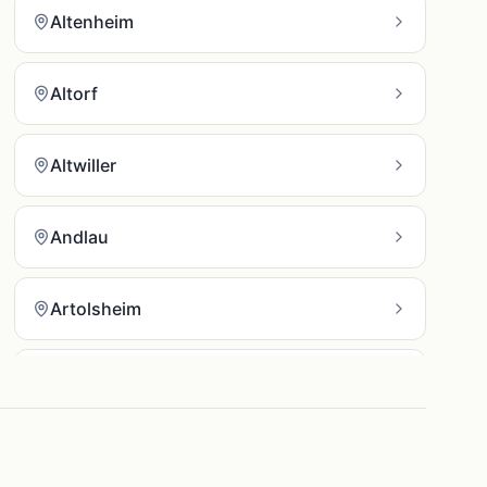
Altenheim
Altorf
Altwiller
Andlau
Artolsheim
Aschbach
Asswiller