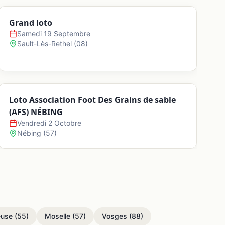
Avolsheim
Grand loto
Samedi 19 Septembre
Sault-Lès-Rethel
(
08
)
Baerendorf
Balbronn
Loto Association Foot Des Grains de sable
(AFS) NÉBING
Baldenheim
Vendredi 2 Octobre
Nébing
(
57
)
Barembach
Barr
Bassemberg
use
(
55
)
Moselle
(
57
)
Vosges
(
88
)