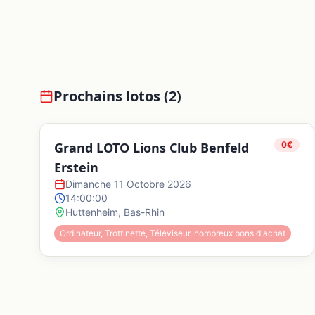
Prochains lotos (
2
)
Grand LOTO Lions Club Benfeld
0
€
Erstein
Dimanche 11 Octobre 2026
14:00:00
Huttenheim
,
Bas-Rhin
Ordinateur, Trottinette, Téléviseur, nombreux bons d'achat